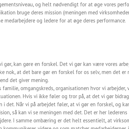
agementsniveau, og helt nødvendigt for at øge vores perfo
ation bruge deres mission (meningen med virksomheden) t
ne medarbejdere og ledere for at øge deres performance.
 vi gør, kan gøre en forskel. Det vi gør kan være vores arb
kke nok, at det bare gør en forskel for os selv, men det er
rend det giver mening.
familie, omgangskreds, organisationen hvor vi arbejder, 
ationen. Hvis vi ikke føler og tror på, at det vi gør bidra
 i det. Når vi på arbejdet føler, at vi gør en forskel, og k
ision, så kan vi se meningen med det. Det er her lederens
dere. I samme ombæring er det helt essentielt, at virkso
 kan kommunikeres videre og som matcher medarbejdernes in