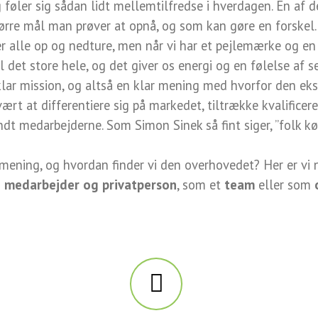
ler sig sådan lidt mellemtilfredse i hverdagen. En af de 
rre mål man prøver at opnå, og som kan gøre en forskel.
er alle op og nedture, men når vi har et pejlemærke og en
l det store hele, og det giver os energi og en følelse af se
lar mission, og altså en klar mening med hvorfor den eksi
 svært at differentiere sig på markedet, tiltrække kvalifice
t medarbejderne. Som Simon Sinek så fint siger, ”folk kø
ening, og hvordan finder vi den overhovedet? Her er vi nø
m
medarbejder og privatperson
, som et
team
eller som