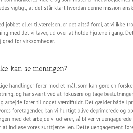
eledes vigtigt, at det står klart hvordan denne mission øns
jobbet eller tilværelsen, er det altså fordi, at vi ikke tr
ning med det vi laver, ud over at holde hjulene i gang. D
j grad for virksomheder.
ikke kan se meningen?
glige handlinger fører mod et mål, som kan gøre en forskel
ning, og har svært ved at fokusere og tage beslutninger. 
og arbejde fører til noget værdifuldt. Det gælder både i pr
vores foretagender, kan vi hurtigt blive deprimerede og op
ngen med det arbejde vi udfører, så bliver vi uengagerede o
at indløse vores surttjente løn. Dette uengagement føres 