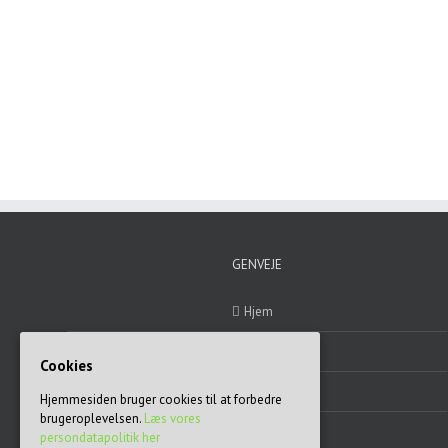
GENVEJE
Hjem
Blog
Cookies
Engagement
Hjemmesiden bruger cookies til at forbedre
brugeroplevelsen.
Læs vores
Mening
persondatapolitik her