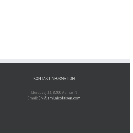
KONTAKTINFORMATION
Illerupvej 33, 8200 Aarhus N
Email:
EN@emilnicolaisen.com