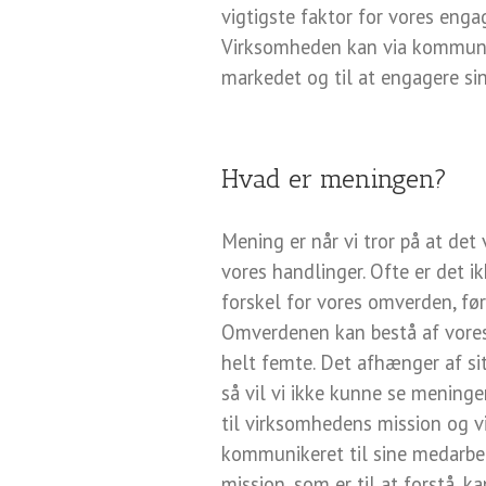
vigtigste faktor for vores eng
Virksomheden kan via kommunik
markedet og til at engagere si
Hvad er meningen?
Mening er når vi tror på at det
vores handlinger. Ofte er det i
forskel for vores omverden, fø
Omverdenen kan bestå af vores 
helt femte. Det afhænger af situ
så vil vi ikke kunne se meningen
til virksomhedens mission og v
kommunikeret til sine medarbej
mission, som er til at forstå,