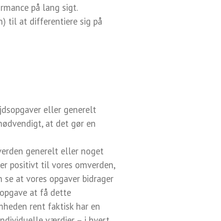
rmance på lang sigt.
il at differentiere sig på
ejdsopgaver eller generelt
 nødvendigt, at det gør en
verden generelt eller noget
ger positivt til vores omverden,
an se at vores opgaver bidrager
 opgave at få dette
mheden rent faktisk har en
dividuelle værdier – i hvert