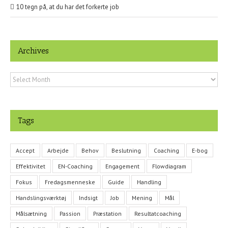
10 tegn på, at du har det forkerte job
Archives
Archives
Tags
Accept
Arbejde
Behov
Beslutning
Coaching
E-bog
Effektivitet
EN-Coaching
Engagement
Flowdiagram
Fokus
Fredagsmenneske
Guide
Handling
Handslingsværktøj
Indsigt
Job
Mening
Mål
Målsætning
Passion
Præstation
Resultatcoaching