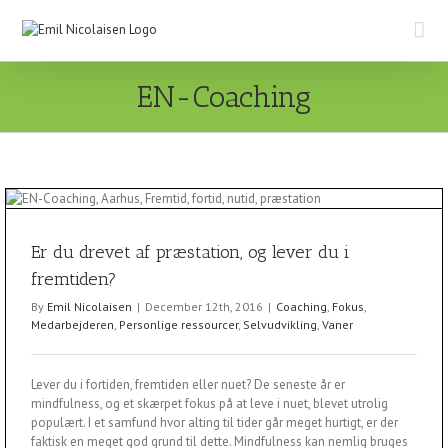
Skip
to
content
EN-Coaching
Er du drevet af præstation, og lever du i
fremtiden?
By
Emil Nicolaisen
|
December 12th, 2016
|
Coaching
,
Fokus
,
Medarbejderen
,
Personlige ressourcer
,
Selvudvikling
,
Vaner
Lever du i fortiden, fremtiden eller nuet? De seneste år er
mindfulness, og et skærpet fokus på at leve i nuet, blevet utrolig
populært. I et samfund hvor alting til tider går meget hurtigt, er der
faktisk en meget god grund til dette. Mindfulness kan nemlig bruges