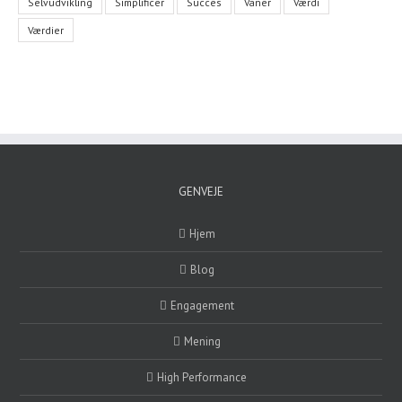
Selvudvikling
Simplificer
Succes
Vaner
Værdi
Værdier
GENVEJE
Hjem
Blog
Engagement
Mening
High Performance