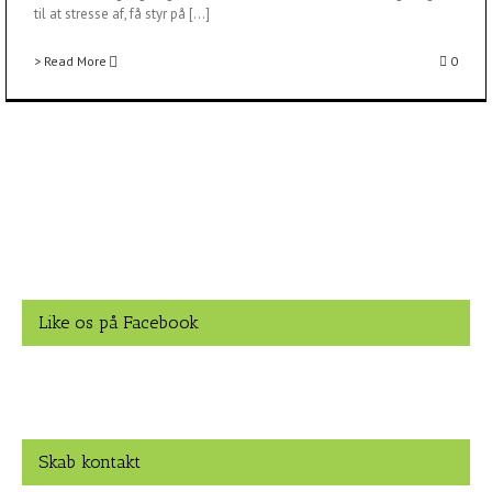
til at stresse af, få styr på [...]
> Read More
0
Like os på Facebook
Skab kontakt