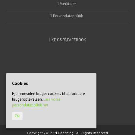
Værktøjer
Persondatapolitik
LIKE OS PÅ FACEBOOK
KONTAKTINFORMATION
Cookies
Illerupvej 33, 8200 Aarhus N
Hjemmesiden bruger cookies til at forbedre
Email:
EN@emilnicolaisen.com
brugeroplevelsen.
Læs vores
persondatapolitik her
Ok
Copyright 2017 EN-Coaching | All Rights Reserved